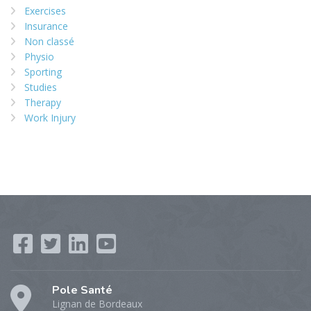
Exercises
Insurance
Non classé
Physio
Sporting
Studies
Therapy
Work Injury
Pole Santé
Lignan de Bordeaux